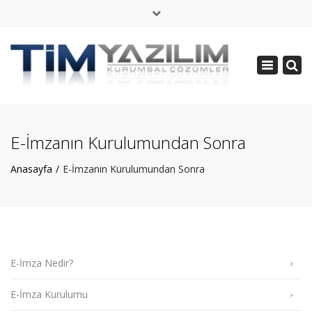
×
Pzt - Cmt: 08:30 - 19:00
Toggle
+ 90 536 664 2004
navigatio
bilgi@timyazilim.com
E-İmzanın Kurulumundan Sonra
Anasayfa
E-İmzanın Kurulumundan Sonra
E-İmza Nedir?
E-İmza Kurulumu