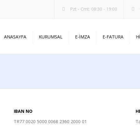
Pzt - Cmt: 08:30 - 19:00
ANASAYFA
KURUMSAL
E-İMZA
E-FATURA
H
HAKKIMIZDA
GÖRSEL 
İLKELERİMİZ
WEB DES
SEKTÖRLER
YAZILIM 
TEKNOLOJİLER
SİSTEM D
HESAP NUMARALARIMIZ
IBAN NO
H
TR77 0020 5000 0068 2360 2000 01
T