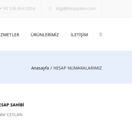
×
+ 90 536 664 2004
bilgi@timyazilim.com
İZMETLER
ÜRÜNLERİMİZ
İLETİŞİM
TASARIM
TEK
Anasayfa
HESAP NUMARALARIMIZ
DESTEK
ESTEK
ESAP SAHİBİ
ahir CEYLAN