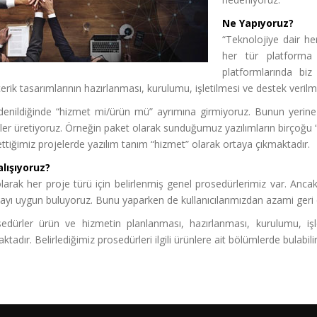
Ne Yapıyoruz?
“Teknolojiye dair he
her tür platforma 
platformlarında biz
çerik tasarımlarının hazırlanması, kurulumu, işletilmesi ve destek veril
 denildiğinde “hizmet mi/ürün mü” ayrımına girmiyoruz. Bunun yerine
er üretiyoruz. Örneğin paket olarak sunduğumuz yazılımların birçoğu “ü
tiğimiz projelerde yazılım tanım “hizmet” olarak ortaya çıkmaktadır.
alışıyoruz?
larak her proje türü için belirlenmiş genel prosedürlerimiz var. A
yı uygun buluyoruz. Bunu yaparken de kullanıcılarımızdan azami geri
edürler ürün ve hizmetin planlanması, hazırlanması, kurulumu, işle
tadır. Belirlediğimiz prosedürleri ilgili ürünlere ait bölümlerde bulabilir