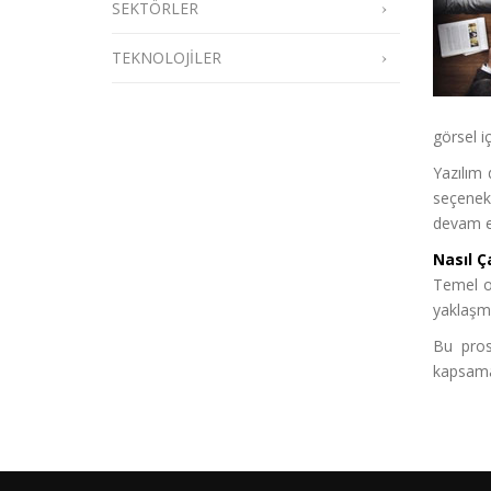
SEKTÖRLER
TEKNOLOJİLER
görsel i
Yazılım
seçenekl
devam et
Nasıl Ç
Temel o
yaklaşma
Bu pros
kapsamak