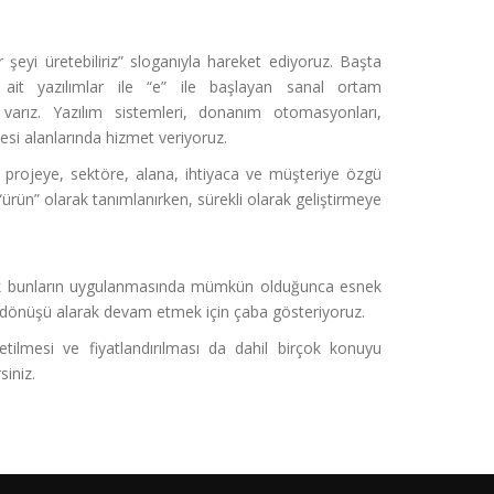
r şeyi üretebiliriz” sloganıyla hareket ediyoruz. Başta
ait yazılımlar ile “e” ile başlayan sanal ortam
 varız. Yazılım sistemleri, donanım otomasyonları,
mesi alanlarında hizmet veriyoruz.
 projeye, sektöre, alana, ihtiyaca ve müşteriye özgü
rün” olarak tanımlanırken, sürekli olarak geliştirmeye
ncak bunların uygulanmasında mümkün olduğunca esnek
 dönüşü alarak devam etmek için çaba gösteriyoruz.
tilmesi ve fiyatlandırılması da dahil birçok konuyu
siniz.