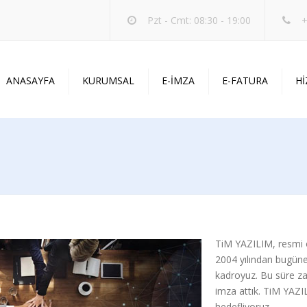
Pzt - Cmt: 08:30 - 19:00
+
ANASAYFA
KURUMSAL
E-İMZA
E-FATURA
H
HAKKIMIZDA
GÖRSEL T
İLKELERİMİZ
WEB DEST
SEKTÖRLER
YAZILIM 
TEKNOLOJİLER
SİSTEM D
HESAP NUMARALARIMIZ
TiM YAZILIM, resmi 
2004 yılından bugüne 
kadroyuz. Bu süre zar
imza attık. TiM YAZIL
hedefliyoruz.