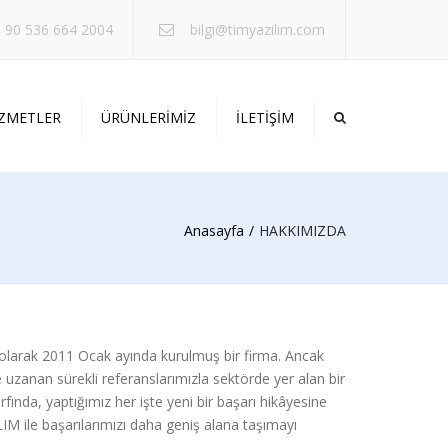
×
 90 536 664 2004
bilgi@timyazilim.com
İZMETLER
ÜRÜNLERİMİZ
İLETİŞİM
ASARIM
EK
Anasayfa
HAKKIMIZDA
DESTEK
ESTEK
olarak 2011 Ocak ayında kurulmuş bir firma. Ancak
uzanan sürekli referanslarımızla sektörde yer alan bir
fında, yaptığımız her işte yeni bir başarı hikâyesine
IM ile başarılarımızı daha geniş alana taşımayı