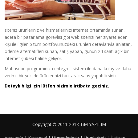
siteniz ürünleriniz ve hizmetlerinizi internet ortamında sunan,
adeta bir pazarlama görevlisi gibi web sitenizi her ziyaret eden
kişi ile ilgilenip tüm portföyünüzdeki ürünleri detaylarıyla anlatan,
ödeme alternatifleri sunan, satış yapan, günün 24 saati açık bir
internet şubesi haline geliyor.
Muhasebe programınıza entegreli sistem ile daha kolay ve daha
verimli bir şekilde ürünlerinizi tanıtarak satış yapabilirsiniz.
Detaylı bilgi için lütfen bizimle irtibata geçiniz.
Copyright © 2011-2018 TiM YAZILIM
Anasayfa
|
Kurumsal
|
Hizmetlerimiz
|
Ürünlerimiz
|
İletişim