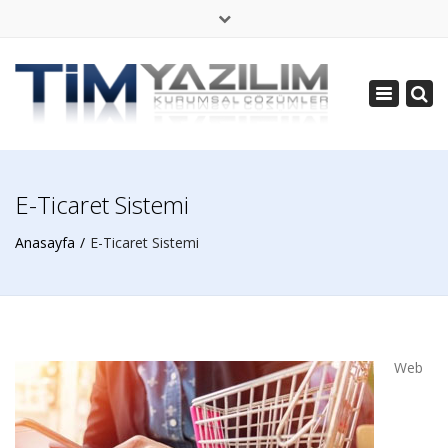
×
Pzt - Cmt: 08:30 - 19:00
Toggle
+ 90 536 664 2004
navigatio
bilgi@timyazilim.com
E-Ticaret Sistemi
Anasayfa
E-Ticaret Sistemi
Web